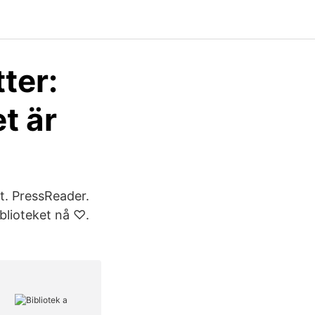
tter:
t är
et. PressReader.
blioteket nå ♡.