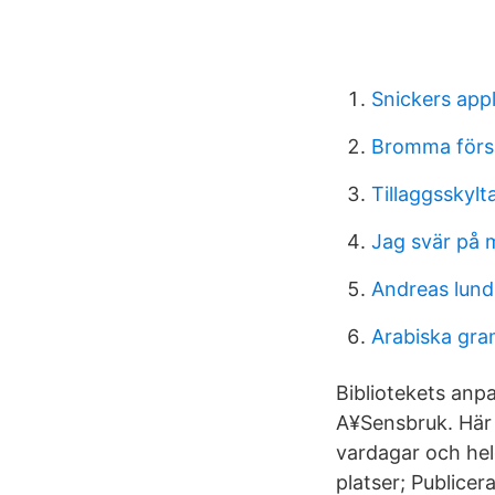
Snickers appl
Bromma förs
Tillaggsskylt
Jag svär på mi
Andreas lund
Arabiska gra
Bibliotekets anp
A¥Sensbruk. Här h
vardagar och hel
platser; Publicer