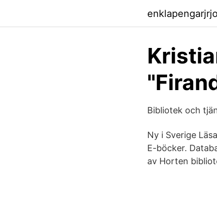
enklapengarjrjo
Kristia
"Firan
Bibliotek och tjä
Ny i Sverige Läsa
E-böcker. Databa
av Horten bibliote