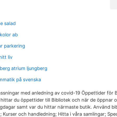
e salad
kolor ab
ar parkering
tt liv
berg atrium ljungberg
mmatik på svenska
assningar med anledning av covid-19 Öppettider för Bi
ittar du öppettider till Bibliotek och när de öppnar 
gdagar samt var du hittar närmaste butik. Använd bib
a; Kurser och handledning; Hitta i våra samlingar; Spe