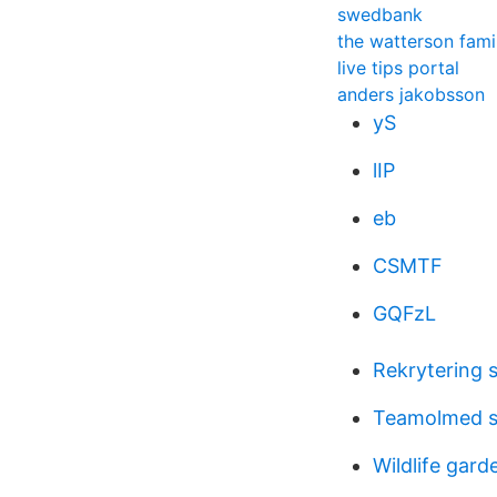
swedbank
the watterson fami
live tips portal
anders jakobsson
yS
lIP
eb
CSMTF
GQFzL
Rekrytering 
Teamolmed s
Wildlife gard