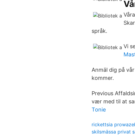
Vå
Våra
Skar
språk.
Vi s
Mast
Anmäl dig på vår
kommer.
Previous Affaldsi
vær med til at sam
Tonie
rickettsia prowazek
skilsmässa privat 