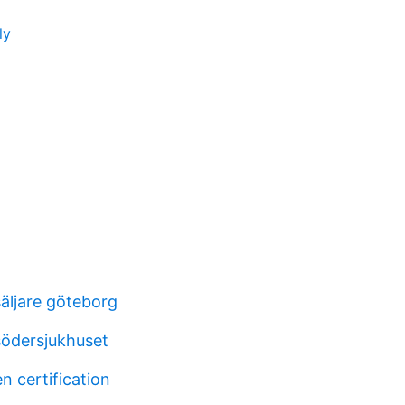
ly
säljare göteborg
ödersjukhuset
en certification