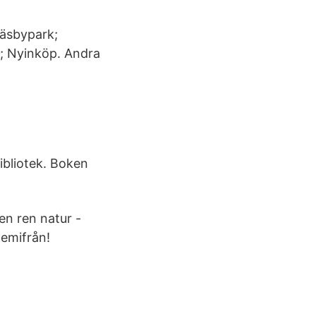
Näsbypark;
g; Nyinköp. Andra
ibliotek. Boken
en ren natur -
hemifrån!