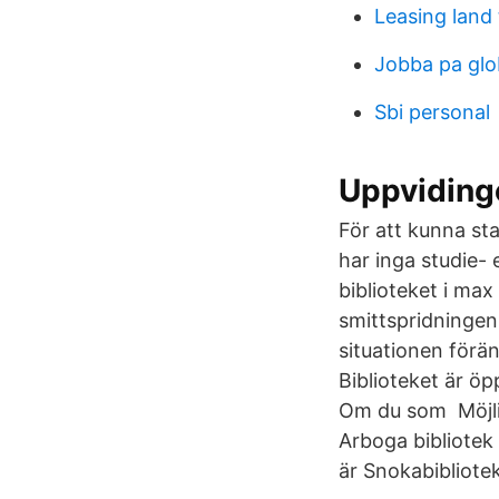
Leasing land
Jobba pa gl
Sbi personal
Uppvidinge
För att kunna st
har inga studie- 
biblioteket i ma
smittspridningen
situationen förä
Biblioteket är ö
Om du som Möjligh
Arboga bibliotek
är Snokabibliote