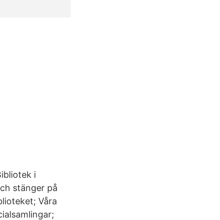
bliotek i
och stänger på
lioteket; Våra
cialsamlingar;