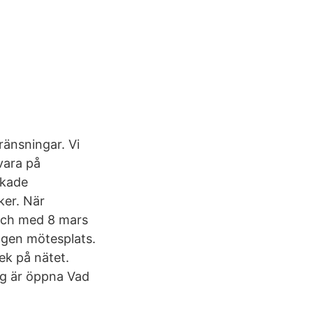
ränsningar. Vi
 vara på
ökade
ker. När
 och med 8 mars
ingen mötesplats.
ek på nätet.
rg är öppna Vad