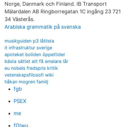
Norge, Danmark och Finland. IB Transport
Mälardalen AB Ringborregatan 1C ingång 23 721
34 Västerås.
Arabiska grammatik på svenska
musikguiden p3 låtlista
it infrastruktur sverige
apoteket boliden öppettider
bästa sättet att få smalare lår
eu nobels fredspris kritik
vetenskapsfilosofi wiki
håkan mogren familj
fgb
PSEX
me
fOIwu